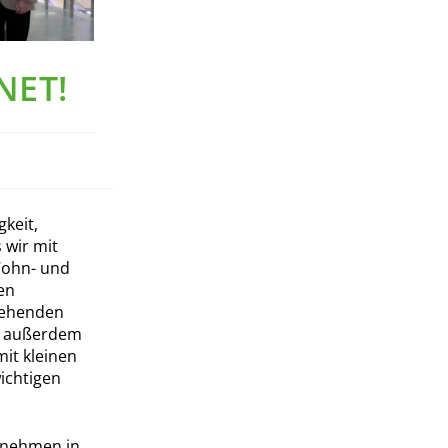
NET!
gkeit,
 wir mit
Wohn- und
en
stehenden
r außerdem
it kleinen
ichtigen
rnehmen in