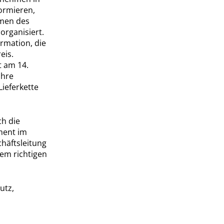
formieren,
hmen des
organisiert.
rmation, die
eis.
t am 14.
ihre
Lieferkette
ch die
ment im
häftsleitung
dem richtigen
utz,