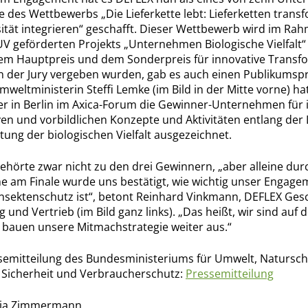
e des Wettbewerbs „Die Lieferkette lebt: Lieferketten trans
sität integrieren“ geschafft. Dieser Wettbewerb wird im Ra
 geförderten Projekts „Unternehmen Biologische Vielfalt“ 
m Hauptpreis und dem Sonderpreis für innovative Transfo
n der Jury vergeben wurden, gab es auch einen Publikumspr
weltministerin Steffi Lemke (im Bild in der Mitte vorne) ha
 in Berlin im Axica-Forum die Gewinner-Unternehmen für 
ven und vorbildlichen Konzepte und Aktivitäten entlang der 
tung der biologischen Vielfalt ausgezeichnet.
ehörte zwar nicht zu den drei Gewinnern, „aber alleine dur
e am Finale wurde uns bestätigt, wie wichtig unser Engage
Insektenschutz ist“, betont Reinhard Vinkmann, DEFLEX Gesc
 und Vertrieb (im Bild ganz links). „Das heißt, wir sind auf 
bauen unsere Mitmachstrategie weiter aus.“
semitteilung des Bundesministeriums für Umwelt, Natursch
 Sicherheit und Verbraucherschutz:
Pressemitteilung
tja Zimmermann