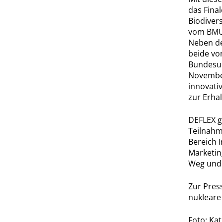
das Final
Biodiver
vom BMUV
Neben de
beide vo
Bundesum
November
innovati
zur Erhal
DEFLEX g
Teilnahm
Bereich 
Marketing
Weg und 
Zur Pres
nukleare
Foto: Ka