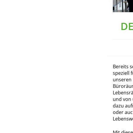
DE
Bereits s
speziell 
unseren 
Büroräum
Lebensrä
und von 
dazu auf
oder auc
Lebenswe
Mit dies