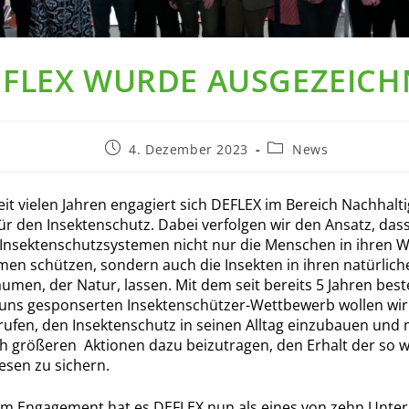
FLEX WURDE AUSGEZEICH
Beitrag
Beitrags-
4. Dezember 2023
News
veröffentlicht:
Kategorie:
eit vielen Jahren engagiert sich DEFLEX im Bereich Nachhalti
für den Insektenschutz. Dabei verfolgen wir den Ansatz, dass
Insektenschutzsystemen nicht nur die Menschen in ihren 
en schützen, sondern auch die Insekten in ihren natürlich
umen, der Natur, lassen. Mit dem seit bereits 5 Jahren be
uns gesponserten Insektenschützer-Wettbewerb wollen wi
rufen, den Insektenschutz in seinen Alltag einzubauen und m
h größeren Aktionen dazu beizutragen, den Erhalt der so w
sen zu sichern.
em Engagement hat es DEFLEX nun als eines von zehn Unte